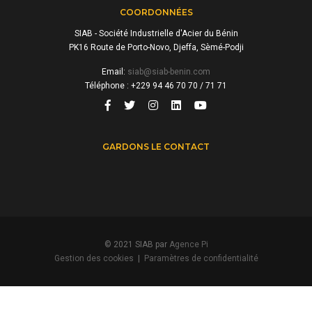
COORDONNÉES
SIAB - Société Industrielle d'Acier du Bénin
PK16 Route de Porto-Novo, Djeffa, Sèmé-Podji
Email:
siab@siab-benin.com
Téléphone : +229 94 46 70 70 / 71 71
GARDONS LE CONTACT
© 2021 SIAB par
Agence Pi
Gestion des cookies
|
Paramètres de confidentialité