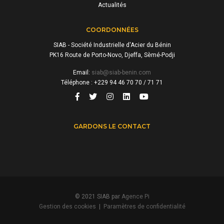
Actualités
COORDONNÉES
SIAB - Société Industrielle d'Acier du Bénin
PK16 Route de Porto-Novo, Djeffa, Sèmé-Podji
Email:
siab@siab-benin.com
Téléphone : +229 94 46 70 70 / 71 71
GARDONS LE CONTACT
© 2021 SIAB par
Agence Pi
Gestion des cookies
|
Paramètres de confidentialité