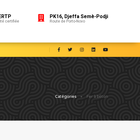
ERTP
PK16, Djeffa Semè-Podji
té certifiée
Route de Porto-Novo
Catégories
Fer à béton