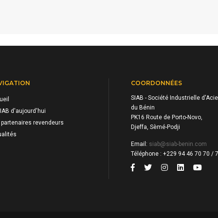
VIGATION
COORDONNÉES
SIAB - Société Industrielle d'Acie
ueil
du Bénin
IAB d'aujourd'hui
PK16 Route de Porto-Novo,
 partenaires revendeurs
Djeffa, Sèmé-Podji
alités
Email:
siab@siab-benin.com
Téléphone : +229 94 46 70 70 / 