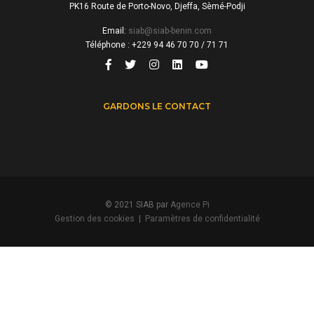
PK16 Route de Porto-Novo, Djeffa, Sèmé-Podji
Email:
siab@siab-benin.com
Téléphone : +229 94 46 70 70 / 71 71
GARDONS LE CONTACT
© 2021 SIAB par
Agence Pi
Gestion des cookies
|
Paramètres de confidentialité