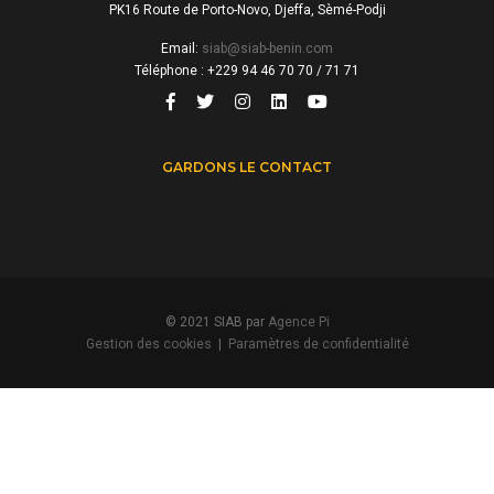
PK16 Route de Porto-Novo, Djeffa, Sèmé-Podji
Email:
siab@siab-benin.com
Téléphone : +229 94 46 70 70 / 71 71
GARDONS LE CONTACT
© 2021 SIAB par
Agence Pi
Gestion des cookies
|
Paramètres de confidentialité