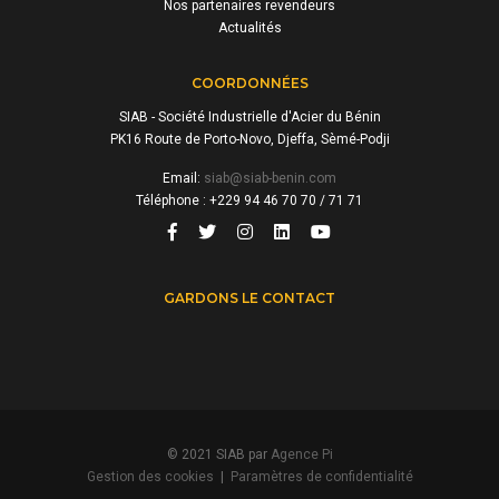
Nos partenaires revendeurs
Actualités
COORDONNÉES
SIAB - Société Industrielle d'Acier du Bénin
PK16 Route de Porto-Novo, Djeffa, Sèmé-Podji
Email:
siab@siab-benin.com
Téléphone : +229 94 46 70 70 / 71 71
GARDONS LE CONTACT
© 2021 SIAB par
Agence Pi
Gestion des cookies
|
Paramètres de confidentialité