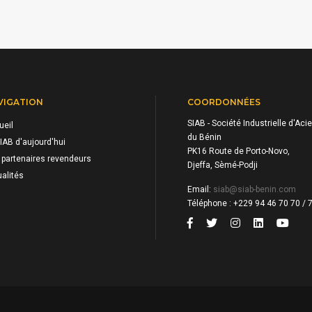
VIGATION
COORDONNÉES
SIAB - Société Industrielle d'Acie
ueil
du Bénin
IAB d'aujourd'hui
PK16 Route de Porto-Novo,
 partenaires revendeurs
Djeffa, Sèmé-Podji
alités
Email:
siab@siab-benin.com
Téléphone : +229 94 46 70 70 / 