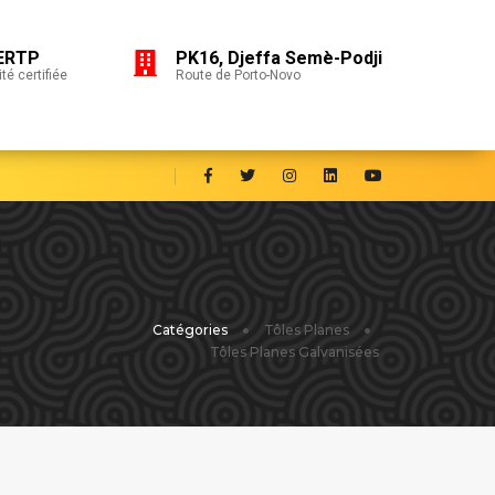
ERTP
PK16, Djeffa Semè-Podji
té certifiée
Route de Porto-Novo
Catégories
Tôles Planes
Tôles Planes Galvanisées