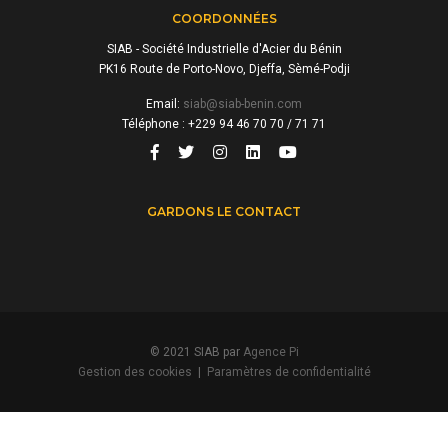
COORDONNÉES
SIAB - Société Industrielle d'Acier du Bénin
PK16 Route de Porto-Novo, Djeffa, Sèmé-Podji
Email:
siab@siab-benin.com
Téléphone : +229 94 46 70 70 / 71 71
GARDONS LE CONTACT
© 2021 SIAB par
Agence Pi
Gestion des cookies
|
Paramètres de confidentialité