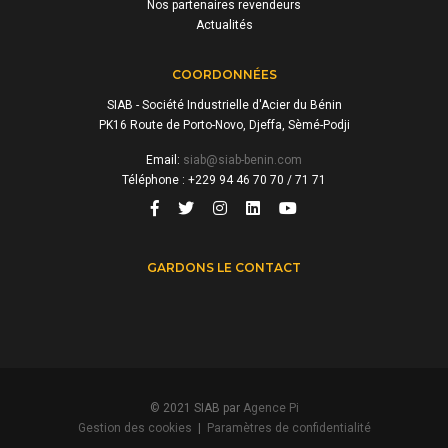
Nos partenaires revendeurs
Actualités
COORDONNÉES
SIAB - Société Industrielle d'Acier du Bénin
PK16 Route de Porto-Novo, Djeffa, Sèmé-Podji
Email:
siab@siab-benin.com
Téléphone : +229 94 46 70 70 / 71 71
GARDONS LE CONTACT
© 2021 SIAB par
Agence Pi
Gestion des cookies
|
Paramètres de confidentialité