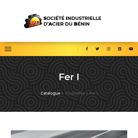
toggle navigation
Fer I
Catalogue
Poutrelles
Fer I